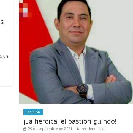
es
e un
Opinión
¡La heroica, el bastión guindo!
29 de septiembre de 2021
reddenoticias