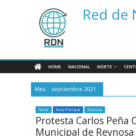
Saltar
Red de 
al
contenido
HOME
NACIONAL
NORTE
CENT
Mes:
septiembre 2021
Norte
Nota Principal
Reynosa
Protesta Carlos Peña 
Municipal de Reynosa