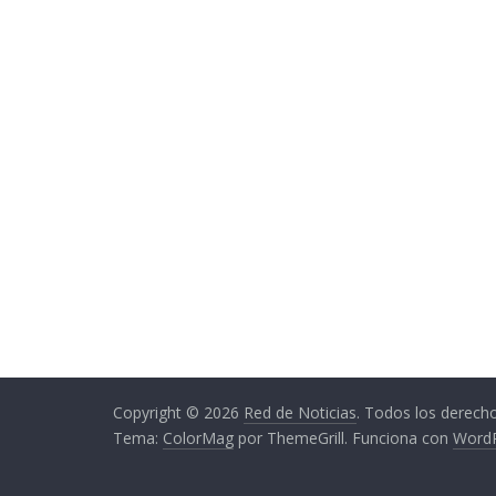
Copyright © 2026
Red de Noticias
. Todos los derech
Tema:
ColorMag
por ThemeGrill. Funciona con
Word