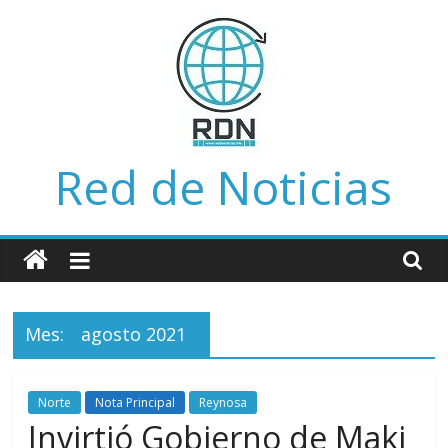
Saltar
al
contenido
Red de Noticias
Mes:
agosto 2021
Norte
Nota Principal
Reynosa
Invirtió Gobierno de Maki