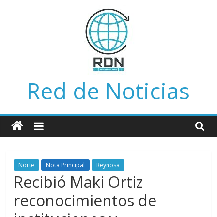
Saltar
al
contenido
Red de Noticias
Norte
Nota Principal
Reynosa
Recibió Maki Ortiz
reconocimientos de