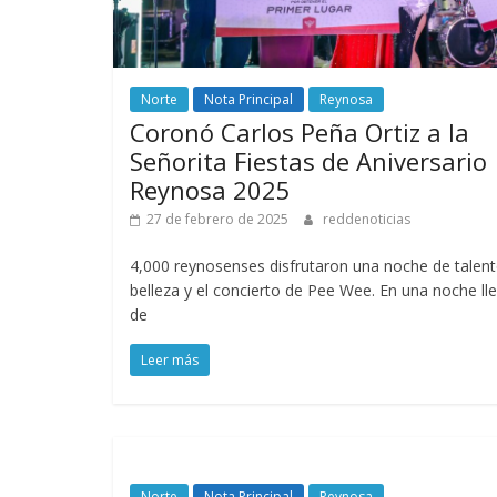
Norte
Nota Principal
Reynosa
Coronó Carlos Peña Ortiz a la
Señorita Fiestas de Aniversario
Reynosa 2025
27 de febrero de 2025
reddenoticias
4,000 reynosenses disfrutaron una noche de talent
belleza y el concierto de Pee Wee. En una noche ll
de
Leer más
Norte
Nota Principal
Reynosa