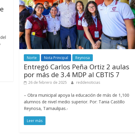
de
 del
o
Norte
Nota Principal
Reynosa
Entregó Carlos Peña Ortiz 2 aulas
por más de 3.4 MDP al CBTIS 7
26 de febrero de 2025
reddenoticias
– Obra municipal apoya la educación de más de 1,100
alumnos de nivel medio superior. Por: Tania Castillo
Reynosa, Tamaulipas.-
Leer más