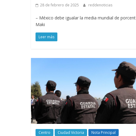
28 de febrero de 2025
reddenoticias
– México debe igualar la media mundial de porcenta
Maki
Leer más
Centro
Ciudad Victoria
Nota Principal