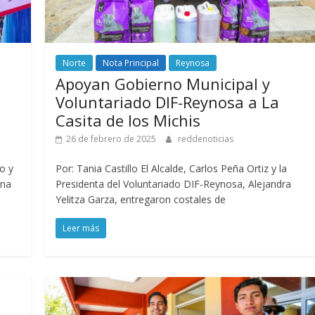
Norte
Nota Principal
Reynosa
Apoyan Gobierno Municipal y
Voluntariado DIF-Reynosa a La
Casita de los Michis
26 de febrero de 2025
reddenoticias
o y
Por: Tania Castillo El Alcalde, Carlos Peña Ortiz y la
ena
Presidenta del Voluntariado DIF-Reynosa, Alejandra
Yelitza Garza, entregaron costales de
Leer más