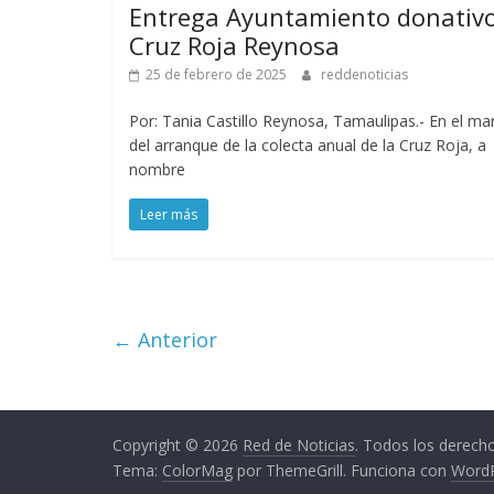
Entrega Ayuntamiento donativ
Cruz Roja Reynosa
25 de febrero de 2025
reddenoticias
Por: Tania Castillo Reynosa, Tamaulipas.- En el ma
del arranque de la colecta anual de la Cruz Roja, a
nombre
Leer más
← Anterior
Copyright © 2026
Red de Noticias
. Todos los derech
Tema:
ColorMag
por ThemeGrill. Funciona con
Word