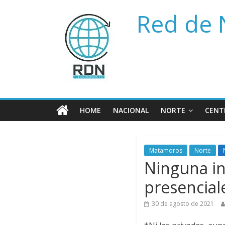
Saltar
Red de 
al
contenido
HOME
NACIONAL
NORTE
CENT
Matamoros
Norte
Ninguna in
presencial
30 de agosto de 2021