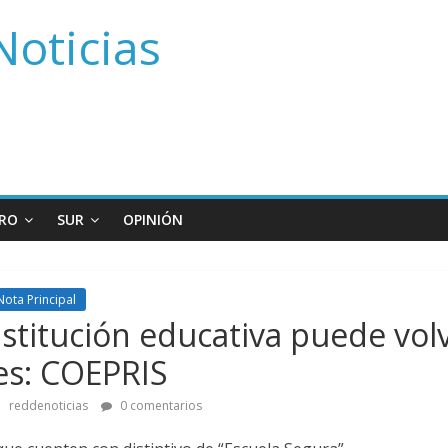
Noticias
RO
SUR
OPINIÓN
Nota Principal
stitución educativa puede volv
es: COEPRIS
reddenoticias
0 comentarios