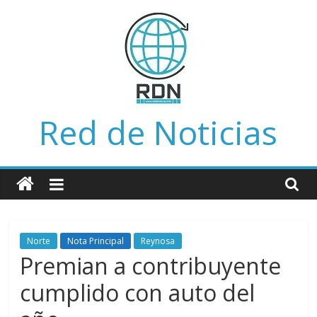
Saltar
al
contenido
Red de Noticias
Norte
Nota Principal
Reynosa
Premian a contribuyente
cumplido con auto del