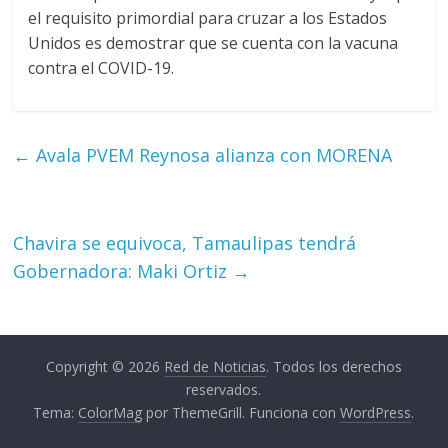
el requisito primordial para cruzar a los Estados
Unidos es demostrar que se cuenta con la vacuna
contra el COVID-19.
←
Avala PVEM Reynosa alianza con MORENA
Chavira se equivoca, Tamaulipas tendrá
Gobernadora: Maki Ortiz
→
Copyright © 2026
Red de Noticias
. Todos los derechos
reservados.
Tema:
ColorMag
por ThemeGrill. Funciona con
WordPress
.