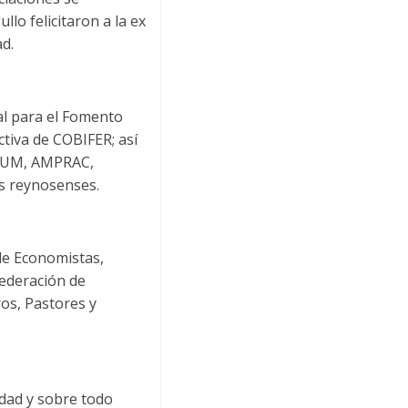
lo felicitaron a la ex
ad.
al para el Fomento
ctiva de COBIFER; así
ETUM, AMPRAC,
os reynosenses.
 de Economistas,
Federación de
os, Pastores y
idad y sobre todo