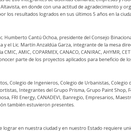
 Altavista, en donde con una actitud de agradecimiento y orgul
por los resultados logrados en sus últimos 5 años en la ciud
c. Humberto Cantú Ochoa, presidente del Consejo Binacion
y el Lic. Martín Anzaldúa Garza, integrante de la mesa dire
e la CMIC, AMIC, COPARMEX, CANACO, CANIRAC, AHYMR, C
nocer parte de los proyectos aplicados para beneficio de l
ctos, Colegio de Ingenieros, Colegio de Urbanistas, Colegio
ortistas, Integrantes del Grupo Prisma, Grupo Paint Shop, 
osa, FRI Energy, CANADEVI, Banregio, Empresarios, Maestr
ón también estuvieron presentes.
e lograr en nuestra ciudad y en nuestro Estado requiere un