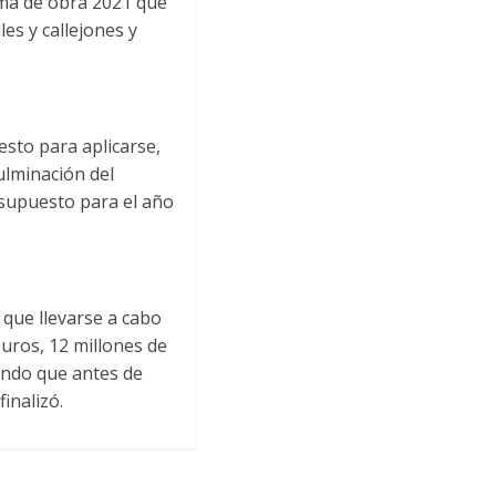
ama de obra 2021 que
es y callejones y
esto para aplicarse,
ulminación del
esupuesto para el año
 que llevarse a cabo
uros, 12 millones de
ando que antes de
inalizó.