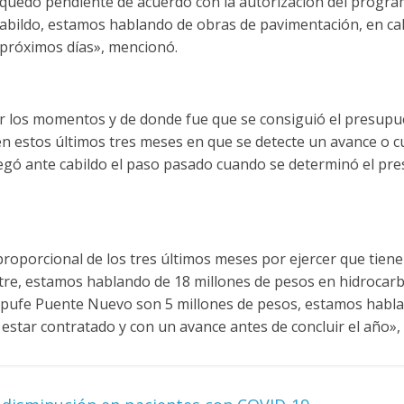
 quedó pendiente de acuerdo con la autorización del progr
abildo, estamos hablando de obras de pavimentación, en call
s próximos días», mencionó.
er los momentos y de donde fue que se consiguió el presupu
n estos últimos tres meses en que se detecte un avance o c
egó ante cabildo el paso pasado cuando se determinó el pr
roporcional de los tres últimos meses por ejercer que tiene
stre, estamos hablando de 18 millones de pesos en hidrocarb
pufe Puente Nuevo son 5 millones de pesos, estamos habl
 estar contratado y con un avance antes de concluir el año», f