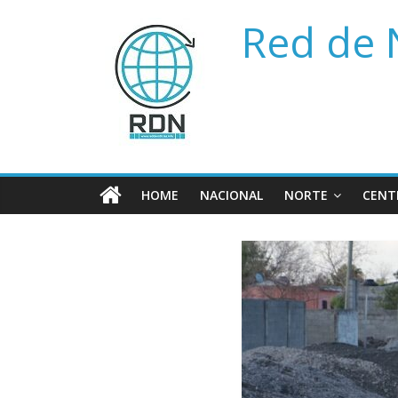
Saltar
Red de 
al
contenido
HOME
NACIONAL
NORTE
CENT