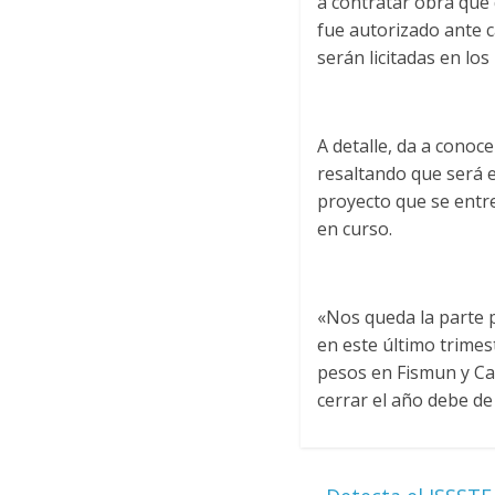
a contratar obra que
fue autorizado ante c
serán licitadas en lo
A detalle, da a conoc
resaltando que será e
proyecto que se entr
en curso.
«Nos queda la parte p
en este último trime
pesos en Fismun y Ca
cerrar el año debe de