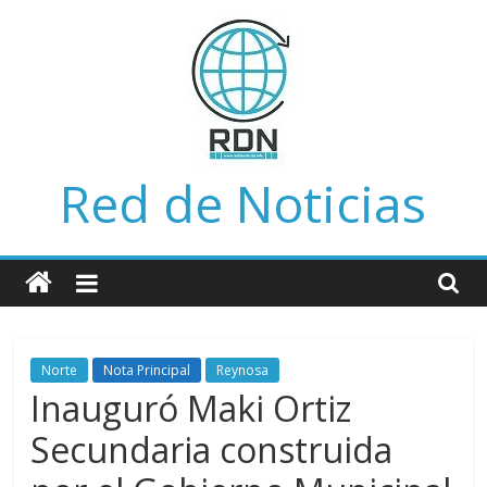
Saltar
al
contenido
Red de Noticias
Norte
Nota Principal
Reynosa
Inauguró Maki Ortiz
Secundaria construida