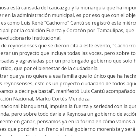
sa está cansada del cacicazgo y la monarquía que ha impues
 en la administración municipal, es por eso que con el obj
 es como Luis René “Cachorro” Cantú se registró este miér
cipal por la coalición Fuerza y Corazón por Tamaulipas, que 
evolucionario Institucional.
 de reynosenses que se dieron cita a este evento, “Cachorro
zar un proyecto que incluya todas las voces, pero sobre tod
ansadas y agraviadas por un prolongado gobierno que solo h
rtido, que por el bienestar de la ciudadanía.
rar que ya no quiere a esa familia que lo único que ha hech
os reynosenses, este es un proyecto ciudadano de todos aqu
vamos a decir ¡ya basta!”, manifestó Luis Cantú acompañado 
 Acción Nacional, Marko Cortés Mendoza.
 nacional blanquiazul, impulsa la fuerza y seriedad con la qu
enda, pero sobre todo darle a Reynosa un gobierno de acción
ente en ganar, pensamos ya en la forma en cómo vamos a
ses que pondrán un freno al mal gobierno morenista y será 