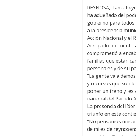
REYNOSA, Tam.- Reyno
ha adueñado del poder
gobierno para todos,
a la presidencia muni
Acción Nacional y el R
Arropado por cientos
comprometió a encabe
familias que están c
personales y de su pa
“La gente va a demost
y recursos que son l
poner un freno y les 
nacional del Partido
La presencia del líder
triunfo en esta conti
“No pensamos únicam
de miles de reynosen