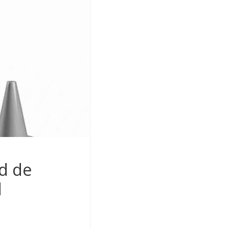
d de
d