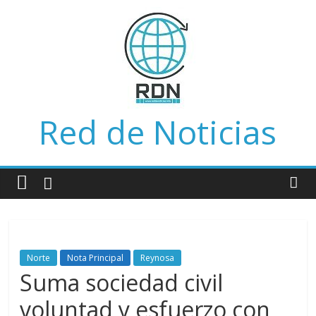
Saltar
al
contenido
Red de Noticias
Norte
Nota Principal
Reynosa
Suma sociedad civil
voluntad y esfuerzo con