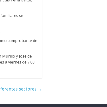
s Luis Peña Garza,
 familiares se
.
 como comprobante de
 Murillo y José de
es a viernes de 7:00
ferentes sectores
→