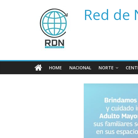
Saltar
Red de 
al
contenido
HOME
NACIONAL
NORTE
CENT