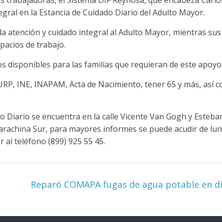
as trabajadoras, el Sistema DIF Reynosa, que encabeza Carlo
tegral en la Estancia de Cuidado Diario del Adulto Mayor.
da atención y cuidado integral al Adulto Mayor, mientras sus
pacios de trabajo.
s disponibles para las familias que requieran de este apoyo
CURP, INE, INAPAM, Acta de Nacimiento, tener 65 y más, así
o Diario se encuentra en la calle Vicente Van Gogh y Esteban
 Jarachina Sur, para mayores informes se puede acudir de lun
 al teléfono (899) 925 55 45.
Reparó COMAPA fugas de agua potable en di