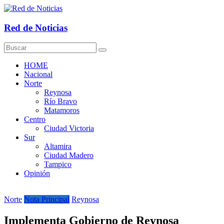
Saltar
al
contenido
Red de Noticias
HOME
Nacional
Norte
Reynosa
Río Bravo
Matamoros
Centro
Ciudad Victoria
Sur
Altamira
Ciudad Madero
Tampico
Opinión
Norte
Nota Principal
Reynosa
Implementa Gobierno de Reynosa