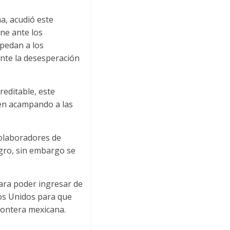
a, acudió este
one ante los
spedan a los
ante la desesperación
reditable, este
cen acampando a las
colaboradores de
gro, sin embargo se
ara poder ingresar de
os Unidos para que
rontera mexicana.