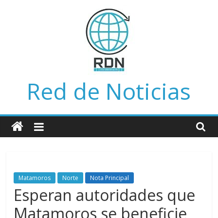
Saltar
al
contenido
Red de Noticias
Matamoros
Norte
Nota Principal
Esperan autoridades que
Matamoros se beneficie