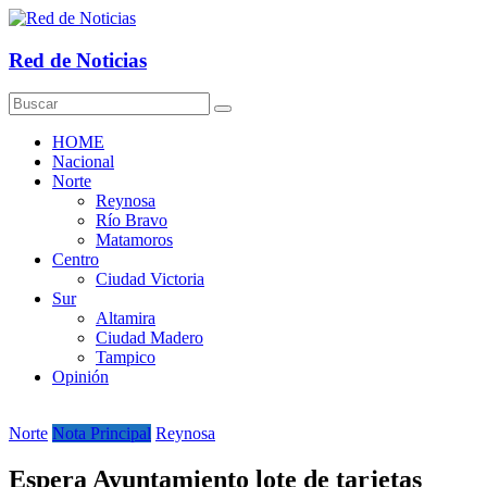
Saltar
al
contenido
Red de Noticias
HOME
Nacional
Norte
Reynosa
Río Bravo
Matamoros
Centro
Ciudad Victoria
Sur
Altamira
Ciudad Madero
Tampico
Opinión
Norte
Nota Principal
Reynosa
Espera Ayuntamiento lote de tarjetas