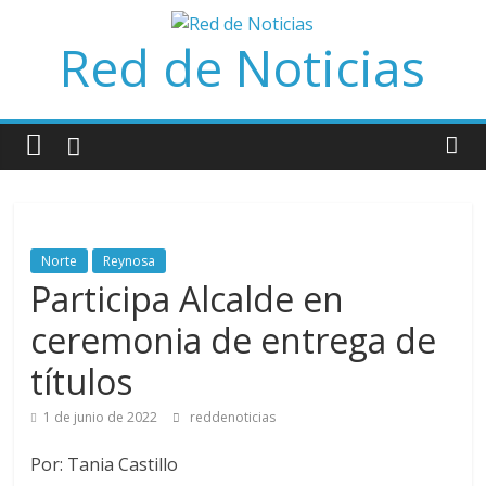
Saltar
al
Red de Noticias
contenido
Norte
Reynosa
Participa Alcalde en
ceremonia de entrega de
títulos
1 de junio de 2022
reddenoticias
Por: Tania Castillo