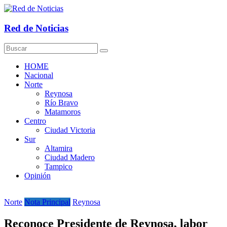
Saltar
al
contenido
Red de Noticias
HOME
Nacional
Norte
Reynosa
Río Bravo
Matamoros
Centro
Ciudad Victoria
Sur
Altamira
Ciudad Madero
Tampico
Opinión
Norte
Nota Principal
Reynosa
Reconoce Presidente de Reynosa, labor