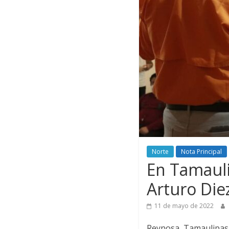
Norte
Nota Principal
En Tamauli
Arturo Die
11 de mayo de 2022
Reynosa, Tamaulipas.