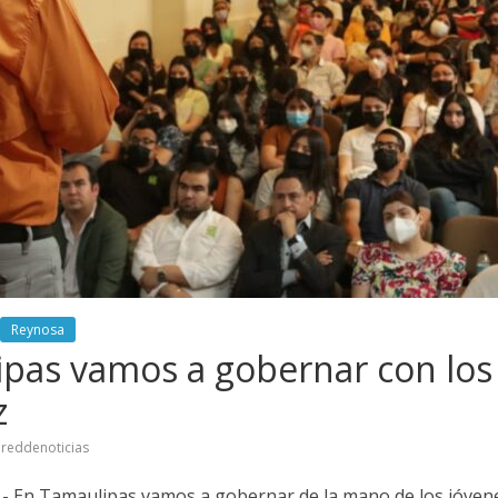
Reynosa
pas vamos a gobernar con los
z
reddenoticias
- En Tamaulipas vamos a gobernar de la mano de los jóven