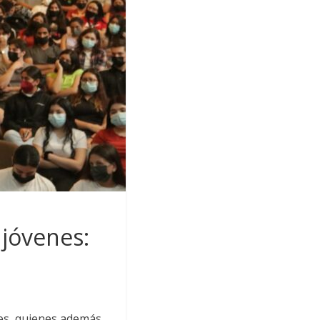
 jóvenes:
es, quienes además