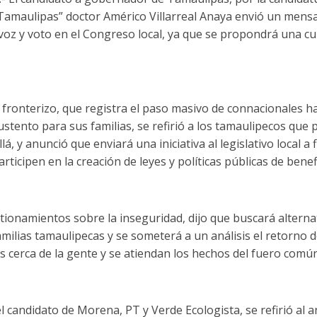
Tamaulipas” doctor Américo Villarreal Anaya envió un mensaj
voz y voto en el Congreso local, ya que se propondrá una cu
fronterizo, que registra el paso masivo de connacionales h
sustento para sus familias, se refirió a los tamaulipecos que
á, y anunció que enviará una iniciativa al legislativo local a
rticipen en la creación de leyes y políticas públicas de benef
tionamientos sobre la inseguridad, dijo que buscará alterna
amilias tamaulipecas y se someterá a un análisis el retorno de
 cerca de la gente y se atiendan los hechos del fuero común
l candidato de Morena, PT y Verde Ecologista, se refirió al a