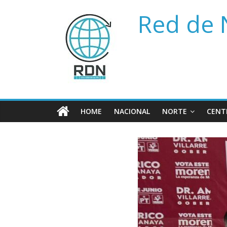
Saltar
Red de 
al
contenido
HOME
NACIONAL
NORTE
CENT