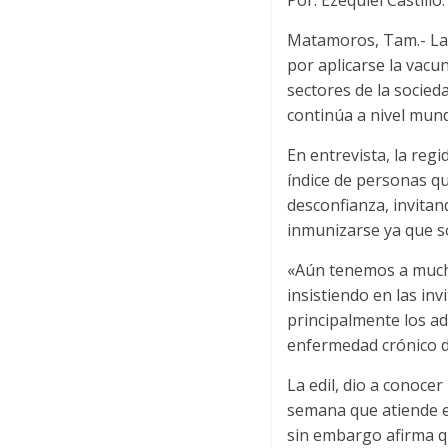
Por: Ezequiel Castillo.
Matamoros, Tam.- La 
por aplicarse la vacu
sectores de la socied
continúa a nivel mund
En entrevista, la reg
índice de personas qu
desconfianza, invita
inmunizarse ya que so
«Aún tenemos a mucha
insistiendo en las in
principalmente los a
enfermedad crónico d
La edil, dio a conoce
semana que atiende e
sin embargo afirma qu