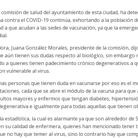
comisión de salud del ayuntamiento de esta ciudad, ha dete
na contra el COVID-19 continúa, exhortando a la población d
ad a que acudan a las sedes de vacunación, ya que la emergen
ial.
idora, Juana González Morales, presidente de la comisión, dij
e aún tienen sus dudas respecto al biológico, sin embargo n
ndo a quienes tienen padecimiento crónico degenerativos a 
n vulnerable al virus.
s personas que tienen duda en vacunarse por eso es el mo
vitaciones, cada que se abre el módulo de la vacuna para que 
dultos mayores y enfermos que tengan diabetes, hipertensió
egenerativa e igualmente para todas aquellas que tienen o
r la estadística, la cual es alarmante ya que son alrededor de
n su calidad de enfermera, quienes han mencionado tener t
e no hay que temer al virus, sino lo contrario hay que com