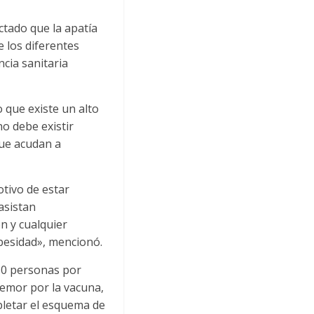
ctado que la apatía
e los diferentes
cia sanitaria
o que existe un alto
o debe existir
que acudan a
tivo de estar
asistan
n y cualquier
besidad», mencionó.
 50 personas por
emor por la vacuna,
pletar el esquema de