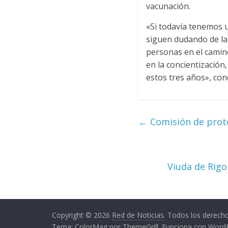
vacunación.
«Si todavía tenemos 
siguen dudando de la
personas en el camin
en la concientización
estos tres años», con
←
Comisión de prote
Viuda de Rigo
Copyright © 2026
Red de Noticias
. Todos los derech
Tema:
ColorMag
por ThemeGrill. Funciona con
Word