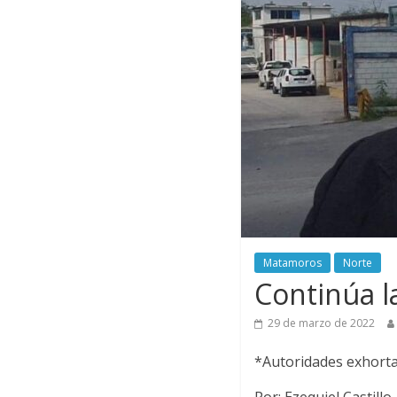
Matamoros
Norte
Continúa l
29 de marzo de 2022
*Autoridades exhortan