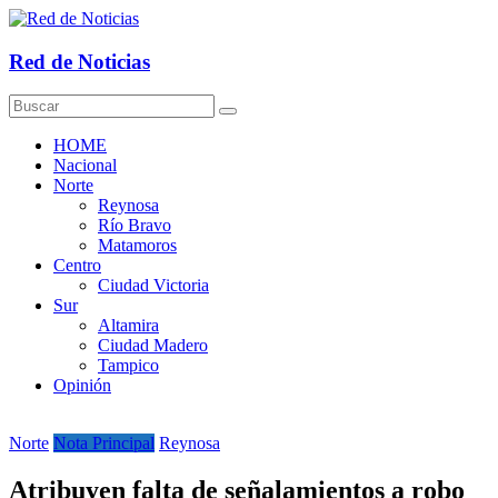
Saltar
al
contenido
Red de Noticias
HOME
Nacional
Norte
Reynosa
Río Bravo
Matamoros
Centro
Ciudad Victoria
Sur
Altamira
Ciudad Madero
Tampico
Opinión
Norte
Nota Principal
Reynosa
Atribuyen falta de señalamientos a robo