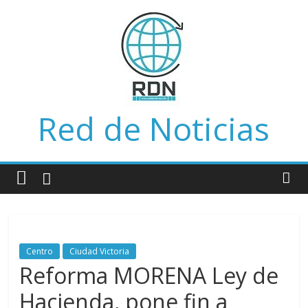
Saltar
al
contenido
Red de Noticias
Centro
Ciudad Victoria
Reforma MORENA Ley de
Hacienda, pone fin a