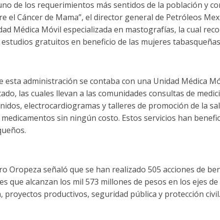
uno de los requerimientos más sentidos de la población y c
bre el Cáncer de Mama”, el director general de Petróleos Mex
d Médica Móvil especializada en mastografías, la cual recor
l estudios gratuitos en beneficio de las mujeres tabasqueñas
 de esta administración se contaba con una Unidad Médica Móv
ado, las cuales llevan a las comunidades consultas de medic
nidos, electrocardiogramas y talleres de promoción de la s
e medicamentos sin ningún costo. Estos servicios han benefi
queños.
o Oropeza señaló que se han realizado 505 acciones de benef
es que alcanzan los mil 573 millones de pesos en los ejes de
, proyectos productivos, seguridad pública y protección civil