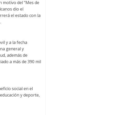
on motivo del “Mes de
icanos dio el
rerá el estado con la
.
il y a la fecha
ina general y
alud, además de
ciado a más de 390 mil
icio social en el
 educación y deporte,
.