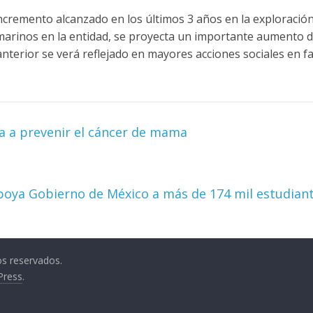
ncremento alcanzado en los últimos 3 años en la exploració
marinos en la entidad, se proyecta un importante aumento d
anterior se verá reflejado en mayores acciones sociales en fa
 a prevenir el cáncer de mama
poya Gobierno de México a más de 174 mil estudian
os reservados.
Press
.