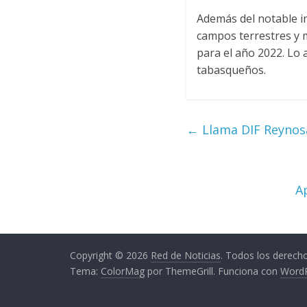
Además del notable i
campos terrestres y 
para el año 2022. Lo 
tabasqueños.
←
Llama DIF Reynosa
A
Copyright © 2026
Red de Noticias
. Todos los derech
Tema:
ColorMag
por ThemeGrill. Funciona con
Word