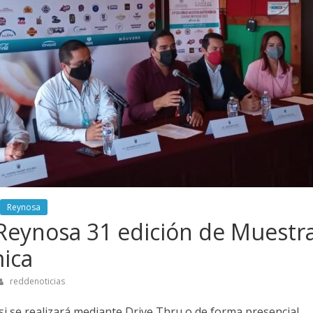
Reynosa
Reynosa 31 edición de Muestr
ica
reddenoticias
i se realizará mediante Drive Thru o de forma presencial