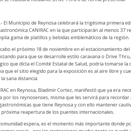
 El Municipio de Reynosa celebrará la trigésima primera edi
Gastronómica CANIRAC en la que participarán al menos 37 re
lia gama de platillos y bebidas emblemáticos de la región.
a cabo el próximo 18 de noviembre en el estacionamiento del
zando para que se desarrolle estilo caravana o Drive Thru,
co que dicta el Comité Estatal de Salud, podría tomarse la d
a que el sitio elegido para la exposición es al aire libre y cu
la sana distancia.
IRAC en Reynosa, Bladimir Cortez, manifestó que ya era nec
a por los reynosenses, misma que les servirá para recordar 
gastronómicas que tiene Reynosa y con ello mantener cautiv
 próxima reapertura de los puentes internacionales.
 comunidad espera, es el momento más importante donde p