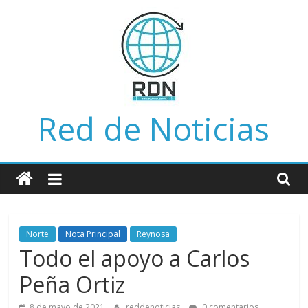
Saltar
al
contenido
Red de Noticias
Norte
Nota Principal
Reynosa
Todo el apoyo a Carlos
Peña Ortiz
8 de mayo de 2021
reddenoticias
0 comentarios