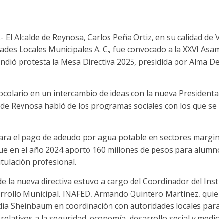
 El Alcalde de Reynosa, Carlos Peña Ortiz, en su calidad de 
ades Locales Municipales A. C., fue convocado a la XXVI Asa
rindió protesta la Mesa Directiva 2025, presidida por Alma 
ocolario en un intercambio de ideas con la nueva Presidenta y
de Reynosa habló de los programas sociales con los que se 
para el pago de adeudo por agua potable en sectores margin
e en el año 2024 aportó 160 millones de pesos para alumn
itulación profesional.
e la nueva directiva estuvo a cargo del Coordinador del Inst
arrollo Municipal, INAFED, Armando Quintero Martínez, quien
udia Sheinbaum en coordinación con autoridades locales para
relativos a la seguridad, economía, desarrollo social y medi