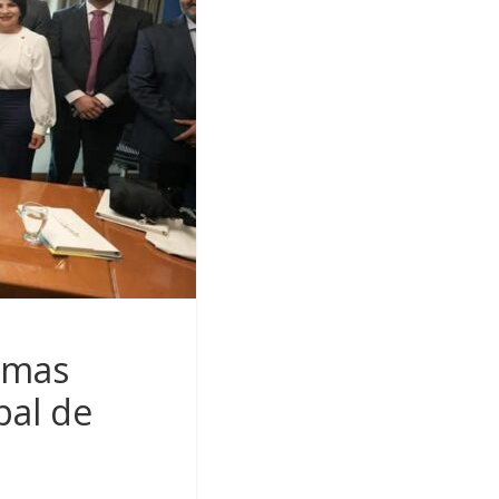
amas
pal de