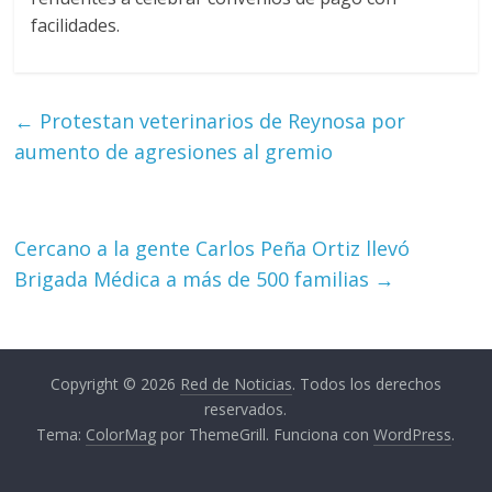
facilidades.
←
Protestan veterinarios de Reynosa por
aumento de agresiones al gremio
Cercano a la gente Carlos Peña Ortiz llevó
Brigada Médica a más de 500 familias
→
Copyright © 2026
Red de Noticias
. Todos los derechos
reservados.
Tema:
ColorMag
por ThemeGrill. Funciona con
WordPress
.