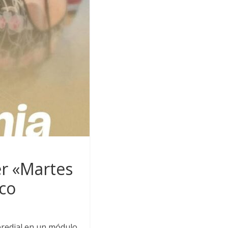
er «Martes
ico
redial en un módulo