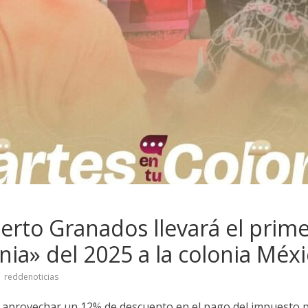
berto Granados llevará el prim
nia» del 2025 a la colonia Méx
reddenoticias
aprovechar un 12% de descuento en el pago del impuesto p