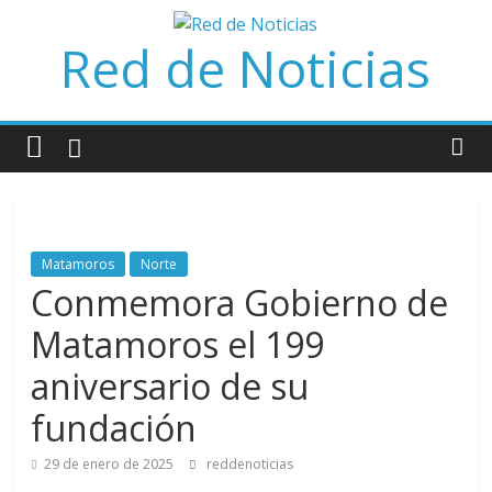
Saltar
al
Red de Noticias
contenido
Matamoros
Norte
Conmemora Gobierno de
Matamoros el 199
aniversario de su
fundación
29 de enero de 2025
reddenoticias