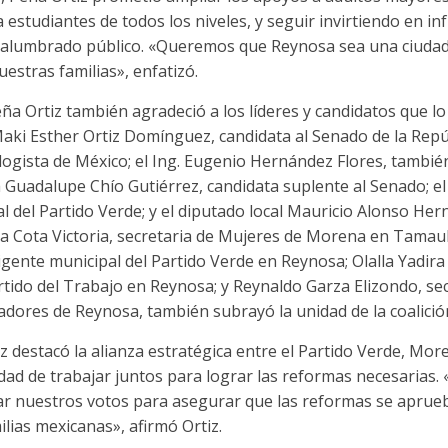
 estudiantes de todos los niveles, y seguir invirtiendo en in
 alumbrado público. «Queremos que Reynosa sea una ciudad
uestras familias», enfatizó.
ña Ortiz también agradeció a los líderes y candidatos que 
 Maki Esther Ortiz Domínguez, candidata al Senado de la Rep
logista de México; el Ing. Eugenio Hernández Flores, tambié
a Guadalupe Chío Gutiérrez, candidata suplente al Senado; e
al del Partido Verde; y el diputado local Mauricio Alonso He
a Cota Victoria, secretaria de Mujeres de Morena en Tamauli
igente municipal del Partido Verde en Reynosa; Olalla Yadira
tido del Trabajo en Reynosa; y Reynaldo Garza Elizondo, sec
dores de Reynosa, también subrayó la unidad de la coalició
destacó la alianza estratégica entre el Partido Verde, More
ad de trabajar juntos para lograr las reformas necesarias.
 nuestros votos para asegurar que las reformas se aprueb
ilias mexicanas», afirmó Ortiz.