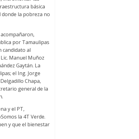
fraestructura básica
 donde la pobreza no
lo acompañaron,
ública por Tamaulipas
n candidato al
l Lic. Manuel Muñoz
rnández Gaytán. La
pas; el Ing. Jorge
 Delgadillo Chapa,
retario general de la
n.
na y el PT,
 «Somos la 4T Verde.
en y que el bienestar