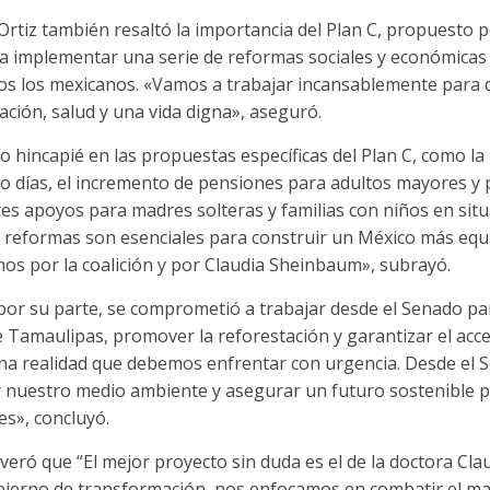
Ortiz también resaltó la importancia del Plan C, propuesto p
 implementar una serie de reformas sociales y económicas 
dos los mexicanos. «Vamos a trabajar incansablemente para q
ción, salud y una vida digna», aseguró.
zo hincapié en las propuestas específicas del Plan C, como la
co días, el incremento de pensiones para adultos mayores y
es apoyos para madres solteras y familias con niños en sit
s reformas son esenciales para construir un México más equit
mos por la coalición y por Claudia Sheinbaum», subrayó.
or su parte, se comprometió a trabajar desde el Senado pa
 Tamaulipas, promover la reforestación y garantizar el acce
una realidad que debemos enfrentar con urgencia. Desde el 
ar nuestro medio ambiente y asegurar un futuro sostenible 
s», concluyó.
veró que “El mejor proyecto sin duda es el de la doctora Cl
bierno de transformación, nos enfocamos en combatir el ma