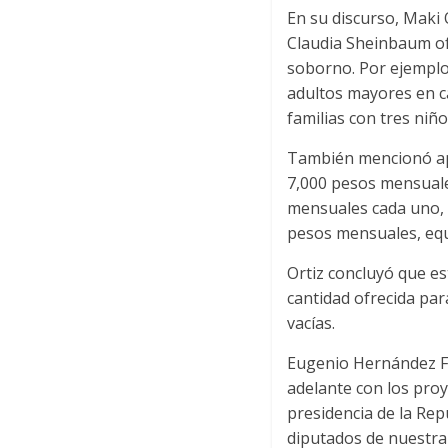
En su discurso, Maki 
Claudia Sheinbaum of
soborno. Por ejemplo,
adultos mayores en c
familias con tres niñ
También mencionó apo
7,000 pesos mensuales
mensuales cada uno, 
pesos mensuales, equ
Ortiz concluyó que e
cantidad ofrecida pa
vacías.
Eugenio Hernández Flo
adelante con los pro
presidencia de la Re
diputados de nuestra