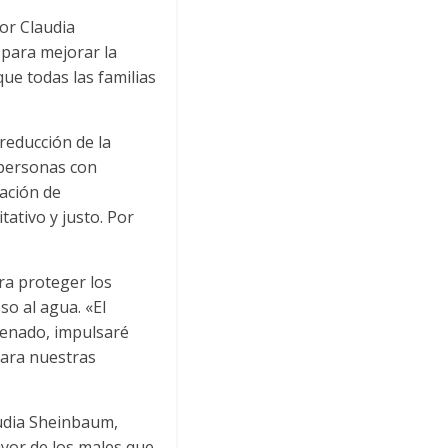
or Claudia
para mejorar la
ue todas las familias
 reducción de la
 personas con
uación de
ativo y justo. Por
ra proteger los
so al agua. «El
Senado, impulsaré
para nuestras
audia Sheinbaum,
yor de los males que