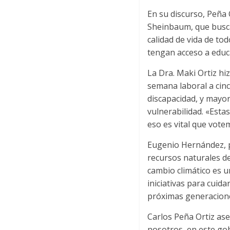
En su discurso, Peña 
Sheinbaum, que busca
calidad de vida de to
tengan acceso a educa
La Dra. Maki Ortiz hi
semana laboral a cin
discapacidad, y mayor
vulnerabilidad. «Esta
eso es vital que vote
Eugenio Hernández, p
recursos naturales de
cambio climático es 
iniciativas para cuid
próximas generacione
Carlos Peña Ortiz ase
nosotros, en este go