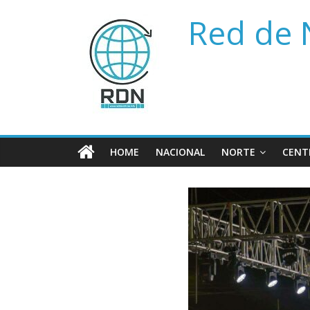
Saltar
Red de 
al
contenido
HOME
NACIONAL
NORTE
CENT