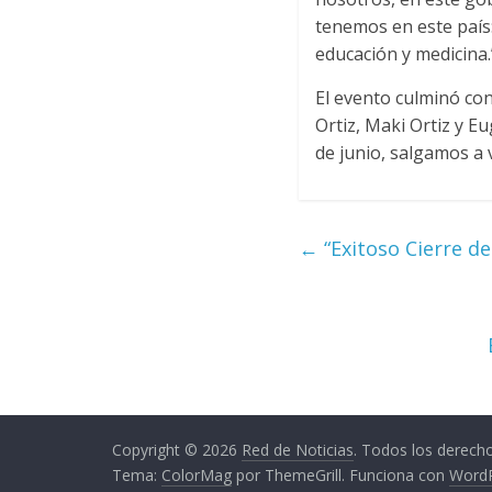
tenemos en este país:
educación y medicina.
El evento culminó con
Ortiz, Maki Ortiz y 
de junio, salgamos a 
←
“Exitoso Cierre d
Copyright © 2026
Red de Noticias
. Todos los derech
Tema:
ColorMag
por ThemeGrill. Funciona con
Word