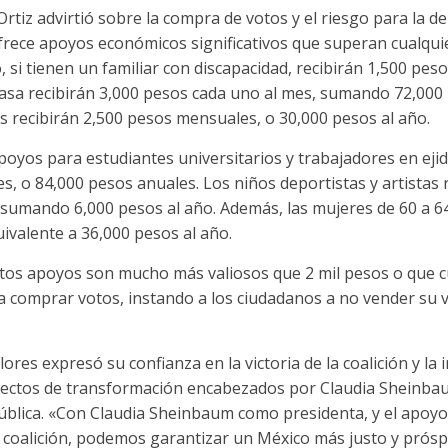
Ortiz advirtió sobre la compra de votos y el riesgo para la d
rece apoyos económicos significativos que superan cualquie
 si tienen un familiar con discapacidad, recibirán 1,500 pe
asa recibirán 3,000 pesos cada uno al mes, sumando 72,000 
os recibirán 2,500 pesos mensuales, o 30,000 pesos al año.
yos para estudiantes universitarios y trabajadores en ejid
, o 84,000 pesos anuales. Los niños deportistas y artistas 
sumando 6,000 pesos al año. Además, las mujeres de 60 a 64
ivalente a 36,000 pesos al año.
stos apoyos son mucho más valiosos que 2 mil pesos o que c
ra comprar votos, instando a los ciudadanos a no vender su
res expresó su confianza en la victoria de la coalición y la
yectos de transformación encabezados por Claudia Sheinbau
pública. «Con Claudia Sheinbaum como presidenta, y el apoy
 coalición, podemos garantizar un México más justo y prósp