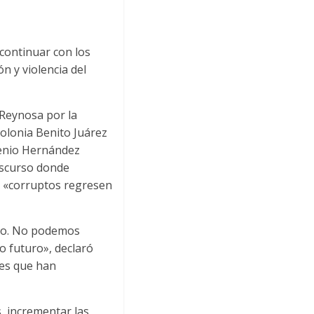
 continuar con los
n y violencia del
 Reynosa por la
colonia Benito Juárez
genio Hernández
iscurso donde
os «corruptos regresen
ico. No podemos
o futuro», declaró
les que han
, incrementar las