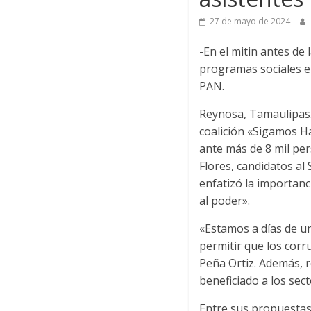
27 de mayo de 2024
-En el mitin antes de 
programas sociales en
PAN.
Reynosa, Tamaulipas.-
coalición «Sigamos Ha
ante más de 8 mil p
Flores, candidatos a
enfatizó la importanc
al poder».
«Estamos a días de u
permitir que los corr
Peña Ortiz. Además, r
beneficiado a los sec
Entre sus propuestas