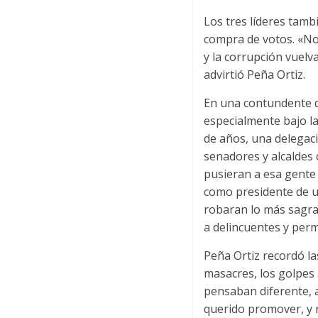
Los tres líderes tamb
compra de votos. «No
y la corrupción vuelv
advirtió Peña Ortiz.
En una contundente de
especialmente bajo l
de años, una delegac
senadores y alcaldes
pusieran a esa gente d
como presidente de un
robaran lo más sagra
a delincuentes y permi
Peña Ortiz recordó l
masacres, los golpes 
pensaban diferente, 
querido promover, y 