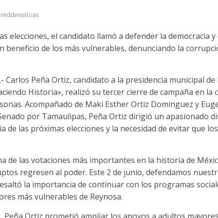
reddenoticias
las elecciones, el candidato llamó a defender la democracia y
 beneficio de los más vulnerables, denunciando la corrupció
 Carlos Peña Ortiz, candidato a la presidencia municipal de
ciendo Historia», realizó su tercer cierre de campaña en la 
ersonas. Acompañado de Maki Esther Ortiz Domínguez y Eu
l Senado por Tamaulipas, Peña Ortiz dirigió un apasionado d
ia de las próximas elecciones y la necesidad de evitar que l
na de las votaciones más importantes en la historia de Méx
uptos regresen al poder. Este 2 de junio, defendamos nuestr
esaltó la importancia de continuar con los programas socia
tores más vulnerables de Reynosa.
, Peña Ortiz prometió ampliar los apoyos a adultos mayores