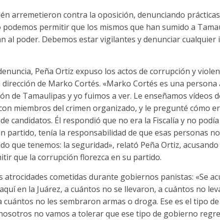
ién arremetieron contra la oposición, denunciando prácticas
 podemos permitir que los mismos que han sumido a Tamaul
an al poder. Debemos estar vigilantes y denunciar cualquier 
nuncia, Peña Ortiz expuso los actos de corrupción y violen
a dirección de Marko Cortés. «Marko Cortés es una persona a
ión de Tamaulipas y yo fuimos a ver. Le enseñamos vídeos d
 con miembros del crimen organizado, y le pregunté cómo er
e candidatos. Él respondió que no era la Fiscalía y no podía j
 partido, tenía la responsabilidad de que esas personas no 
do que tenemos: la seguridad», relató Peña Ortiz, acusando 
tir que la corrupción florezca en su partido.
as atrocidades cometidas durante gobiernos panistas: «Se ac
aquí en la Juárez, a cuántos no se llevaron, a cuántos no l
a cuántos no les sembraron armas o droga. Ese es el tipo d
nosotros no vamos a tolerar que ese tipo de gobierno regre