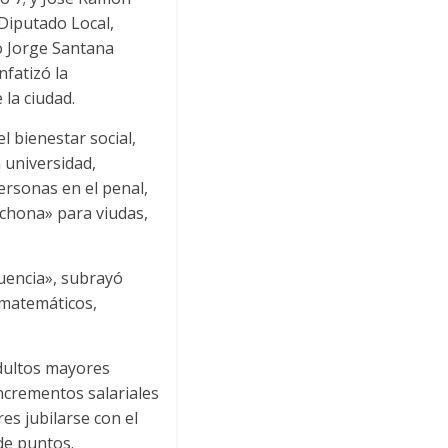
Diputado Local,
o Jorge Santana
nfatizó la
la ciudad.
 bienestar social,
 universidad,
ersonas en el penal,
uchona» para viudas,
uencia», subrayó
 matemáticos,
adultos mayores
ncrementos salariales
es jubilarse con el
de puntos.