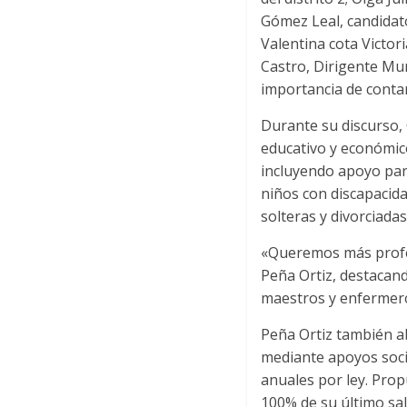
Gómez Leal, candidat
Valentina cota Victo
Castro, Dirigente Mun
importancia de conta
Durante su discurso, 
educativo y económico
incluyendo apoyo para
niños con discapacida
solteras y divorciada
«Queremos más profes
Peña Ortiz, destacand
maestros y enfermero
Peña Ortiz también a
mediante apoyos soci
anuales por ley. Prop
100% de su último sal