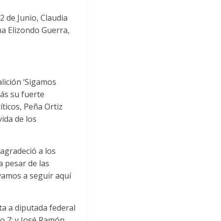
 de Junio, Claudia
na Elizondo Guerra,
alición ‘Sigamos
ás su fuerte
ticos, Peña Ortiz
ida de los
 agradeció a los
 pesar de las
vamos a seguir aquí
a a diputada federal
ito 7; y José Ramón