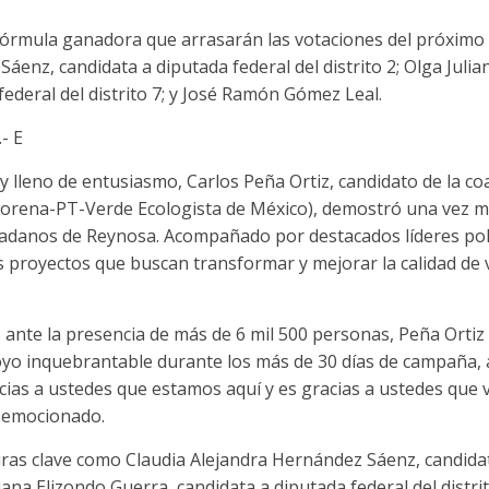
órmula ganadora que arrasarán las votaciones del próximo 2
áenz, candidata a diputada federal del distrito 2; Olga Julia
federal del distrito 7; y José Ramón Gómez Leal.
- E
y lleno de entusiasmo, Carlos Peña Ortiz, candidato de la co
Morena-PT-Verde Ecologista de México), demostró una vez m
dadanos de Reynosa. Acompañado por destacados líderes polí
 proyectos que buscan transformar y mejorar la calidad de v
, ante la presencia de más de 6 mil 500 personas, Peña Ortiz
oyo inquebrantable durante los más de 30 días de campaña, a
cias a ustedes que estamos aquí y es gracias a ustedes que 
 emocionado.
as clave como Claudia Alejandra Hernández Sáenz, candidat
uliana Elizondo Guerra, candidata a diputada federal del distr