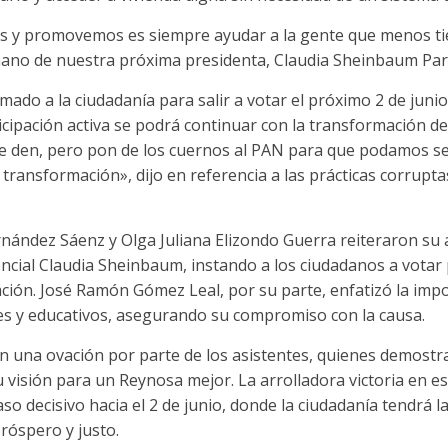
 y promovemos es siempre ayudar a la gente que menos tie
 mano de nuestra próxima presidenta, Claudia Sheinbaum Par
amado a la ciudadanía para salir a votar el próximo 2 de jun
icipación activa se podrá continuar con la transformación d
te den, pero pon de los cuernos al PAN para que podamos s
transformación», dijo en referencia a las prácticas corrupta
rnández Sáenz y Olga Juliana Elizondo Guerra reiteraron su 
encial Claudia Sheinbaum, instando a los ciudadanos a votar 
ión. José Ramón Gómez Leal, por su parte, enfatizó la impo
es y educativos, asegurando su compromiso con la causa.
on una ovación por parte de los asistentes, quienes demostr
u visión para un Reynosa mejor. La arrolladora victoria en es
 decisivo hacia el 2 de junio, donde la ciudadanía tendrá l
róspero y justo.