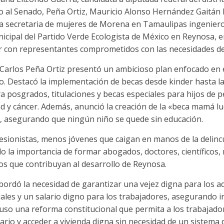
o al Senado, Peña Ortiz, Mauricio Alonso Hernández Gaitán 
ria secretaria de mujeres de Morena en Tamaulipas ingenier
icipal del Partido Verde Ecologista de México en Reynosa, e
r con representantes comprometidos con las necesidades de 
Carlos Peña Ortiz presentó un ambicioso plan enfocado en el
. Destacó la implementación de becas desde kinder hasta la
 posgrados, titulaciones y becas especiales para hijos de p
d y cáncer. Además, anunció la creación de la «beca mamá l
s, asegurando que ningún niño se quede sin educación.
ionistas, menos jóvenes que caigan en manos de la delinc
o la importancia de formar abogados, doctores, científicos,
s que contribuyan al desarrollo de Reynosa.
bordó la necesidad de garantizar una vejez digna para los 
ales y un salario digno para los trabajadores, asegurando i
uso una reforma constitucional que permita a los trabajador
ario y acceder a vivienda digna sin necesidad de un sistema 