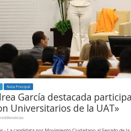
Nota Principal
rea García destacada particip
on Universitarios de la UAT»
reddenoticias
ps.- La candidata por Movimiento Ciudadano al Senado de la