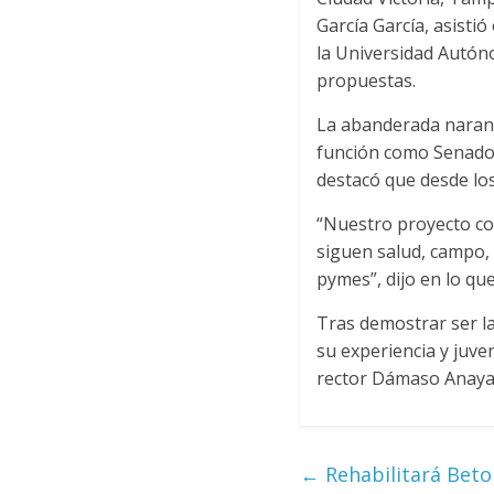
García García, asist
la Universidad Autón
propuestas.
La abanderada naranj
función como Senador
destacó que desde los
“Nuestro proyecto cons
siguen salud, campo,
pymes”, dijo en lo qu
Tras demostrar ser la
su experiencia y juve
rector Dámaso Anaya 
←
Rehabilitará Bet