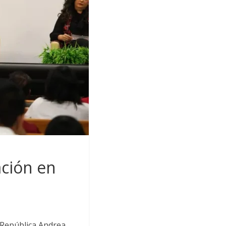
ación en
 República Andrea