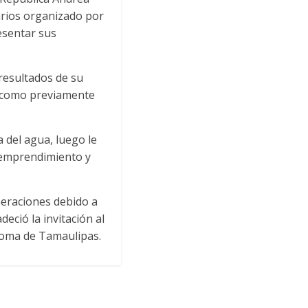
arios organizado por
esentar sus
resultados de su
í como previamente
a del agua, luego le
 emprendimiento y
neraciones debido a
eció la invitación al
noma de Tamaulipas.