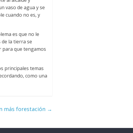
é al alcalde y
un vaso de agua y se
le cuando no es, y
blema es que no le
de la tierra se
lar para que tengamos
s principales temas
a, recordando, como una
n más forestación
→