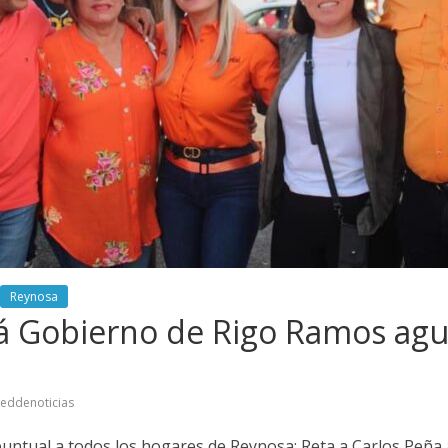
Reynosa
á Gobierno de Rigo Ramos agu
reddenoticias
puntual a todos los hogares de Reynosa; Reta a Carlos Peña