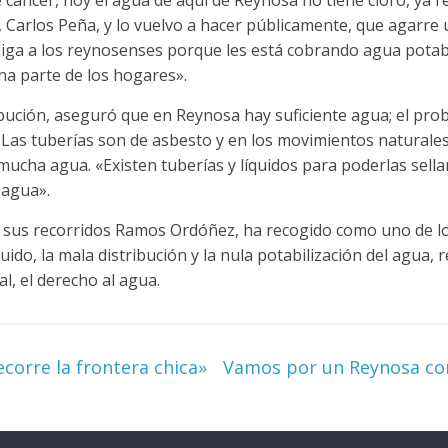
cáncer, hoy el agua de aquí de Reynosa no tiene cloro, ya ret
 Carlos Peña, y lo vuelvo a hacer públicamente, que agarre 
 diga a los reynosenses porque les está cobrando agua potab
na parte de los hogares».
ibución, aseguró que en Reynosa hay suficiente agua; el pro
Las tuberías son de asbesto y en los movimientos naturales 
mucha agua. «Existen tuberías y líquidos para poderlas sel
 agua».
n sus recorridos Ramos Ordóñez, ha recogido como uno de lo
líquido, la mala distribución y la nula potabilización del agu
l, el derecho al agua.
corre la frontera chica»
Vamos por un Reynosa co