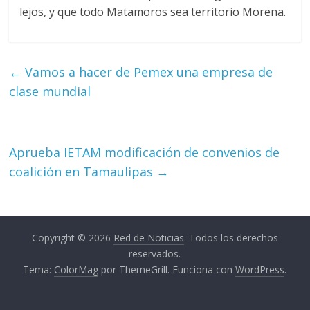
lejos, y que todo Matamoros sea territorio Morena.
←
Vamos a hacer de Pemex una empresa de
clase mundial
Aprueba IETAM modificación de convenios de
coalición en Tamaulipas
→
Copyright © 2026
Red de Noticias
. Todos los derechos
reservados.
Tema:
ColorMag
por ThemeGrill. Funciona con
WordPress
.