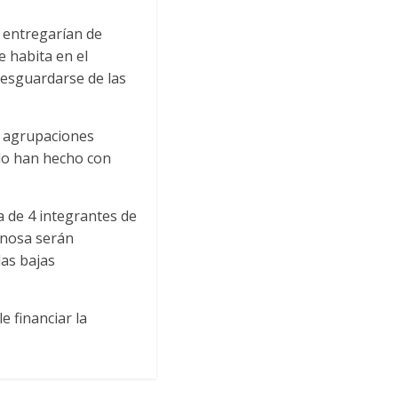
s entregarían de
e habita en el
resguardarse de las
s agrupaciones
 lo han hecho con
a de 4 integrantes de
ynosa serán
as bajas
e financiar la