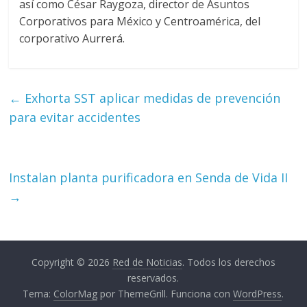
así como César Raygoza, director de Asuntos
Corporativos para México y Centroamérica, del
corporativo Aurrerá.
←
Exhorta SST aplicar medidas de prevención
para evitar accidentes
Instalan planta purificadora en Senda de Vida II
→
Copyright © 2026
Red de Noticias
. Todos los derechos
reservados.
Tema:
ColorMag
por ThemeGrill. Funciona con
WordPress
.