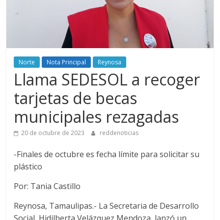
Norte
Nota Principal
Reynosa
Llama SEDESOL a recoger
tarjetas de becas
municipales rezagadas
20 de octubre de 2023
reddenoticias
-Finales de octubre es fecha límite para solicitar su
plástico
Por: Tania Castillo
Reynosa, Tamaulipas.- La Secretaria de Desarrollo
Social, Hidilberta Velázquez Mendoza, lanzó un