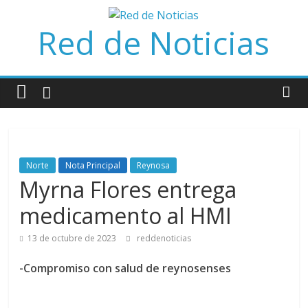
Saltar
al
Red de Noticias
contenido
Norte
Nota Principal
Reynosa
Myrna Flores entrega
medicamento al HMI
13 de octubre de 2023
reddenoticias
-Compromiso con salud de reynosenses