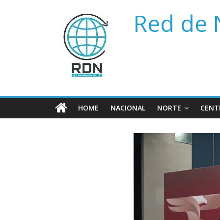
Saltar
Red de 
al
contenido
HOME
NACIONAL
NORTE
CENT