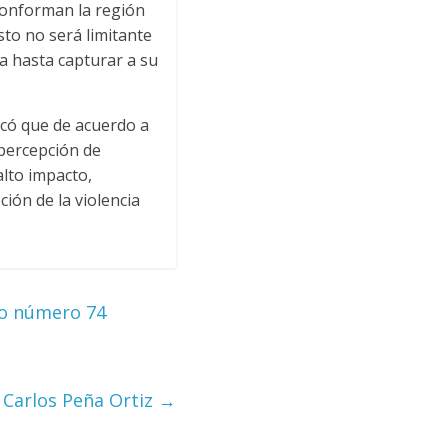
conforman la región
sto no será limitante
ra hasta capturar a su
acó que de acuerdo a
 percepción de
alto impacto,
ión de la violencia
leo número 74
: Carlos Peña Ortiz
→