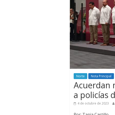
Norte
Nota Principal
Acuerdan m
a policías 
4 de octubre de 2023
Por: Tania Castillo