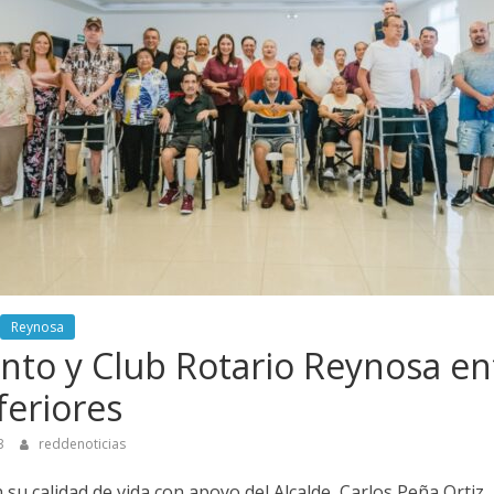
Reynosa
to y Club Rotario Reynosa en
feriores
3
reddenoticias
su calidad de vida con apoyo del Alcalde, Carlos Peña Ortiz.