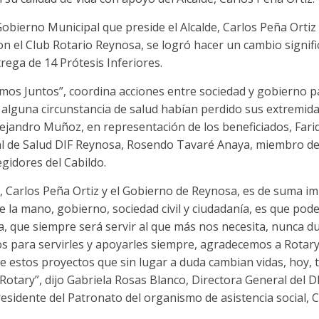
Gobierno Municipal que preside el Alcalde, Carlos Peña Ortiz
n el Club Rotario Reynosa, se logró hacer un cambio signific
rega de 14 Prótesis Inferiores.
os Juntos”, coordina acciones entre sociedad y gobierno pa
alguna circunstancia de salud habían perdido sus extremida
jandro Muñoz, en representación de los beneficiados, Farid
 de Salud DIF Reynosa, Rosendo Tavaré Anaya, miembro del
egidores del Cabildo.
, Carlos Peña Ortiz y el Gobierno de Reynosa, es de suma im
e la mano, gobierno, sociedad civil y ciudadanía, es que po
, que siempre será servir al que más nos necesita, nunca d
s para servirles y apoyarles siempre, agradecemos a Rotar
de estos proyectos que sin lugar a duda cambian vidas, hoy
Rotary”, dijo Gabriela Rosas Blanco, Directora General del 
esidente del Patronato del organismo de asistencia social, 