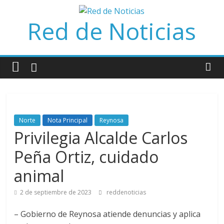
Saltar
al
Red de Noticias
contenido
Norte
Nota Principal
Reynosa
Privilegia Alcalde Carlos
Peña Ortiz, cuidado
animal
2 de septiembre de 2023
reddenoticias
– Gobierno de Reynosa atiende denuncias y aplica