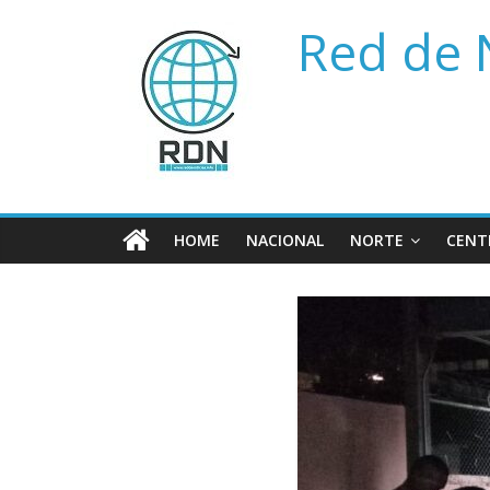
Saltar
Red de 
al
contenido
HOME
NACIONAL
NORTE
CENT