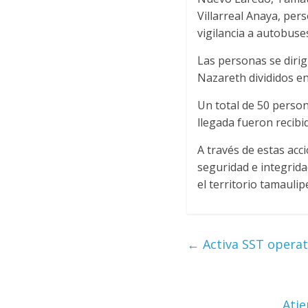
Villarreal Anaya, per
vigilancia a autobus
Las personas se dirig
Nazareth divididos e
Un total de 50 perso
llegada fueron recibid
A través de estas acc
seguridad e integrid
el territorio tamaulip
←
Activa SST operat
Ati