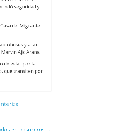
brindó seguridad y
a Casa del Migrante
 autobuses y a su
e Marvin Ajic Arana.
o de velar por la
, que transiten por
onteriza
idos en basureros
→