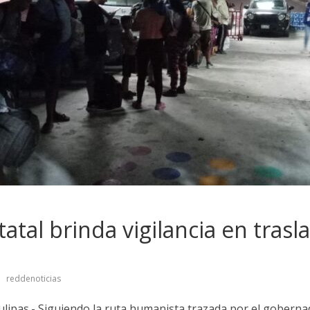
atal brinda vigilancia en trasl
reddenoticias
ipas.- Siguiendo la ruta humanista trazada por el goberna