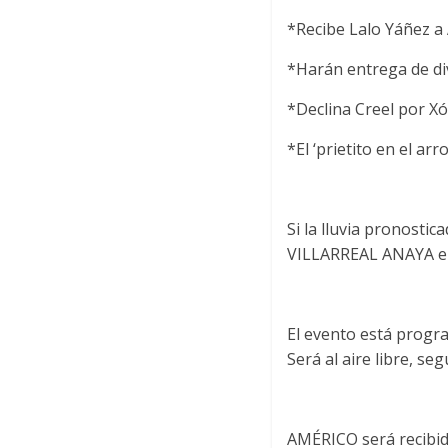
*Recibe Lalo Yáñez a
*Harán entrega de di
*Declina Creel por Xó
*El ‘prietito en el ar
Si la lluvia pronosti
VILLARREAL ANAYA en 
El evento está progra
Será al aire libre, se
AMÉRICO será recibid