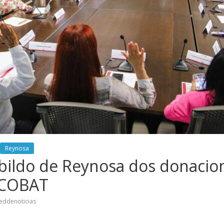
Reynosa
bildo de Reynosa dos donacio
l COBAT
eddenoticias