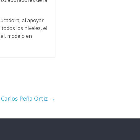
n colaboradores de la
ducadora, al apoyar
odos los niveles, el
ial, modelo en
: Carlos Peña Ortiz
→