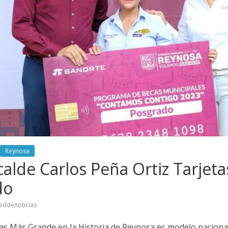
Reynosa
calde Carlos Peña Ortiz Tarjet
do
eddenoticias
as Más Grande en la Historia de Reynosa es modelo nacional