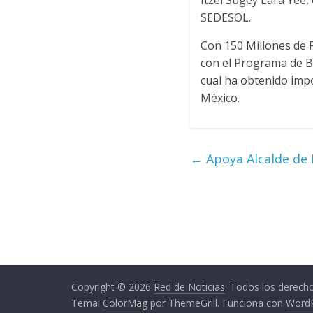
Itzel Sugey Lara Yee,
SEDESOL.
Con 150 Millones de P
con el Programa de Be
cual ha obtenido imp
México.
←
Apoya Alcalde de 
Copyright © 2026
Red de Noticias
. Todos los derech
Tema:
ColorMag
por ThemeGrill. Funciona con
Word