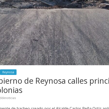
Reynosa
ierno de Reynosa calles princi
olonias
ddenoticias
ente de bacheo creado por el Alcalde Carlos Peña Ortiz apl