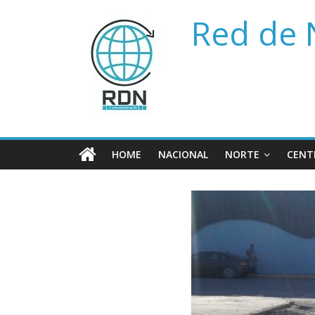
Saltar
Red de 
al
contenido
HOME
NACIONAL
NORTE
CENT