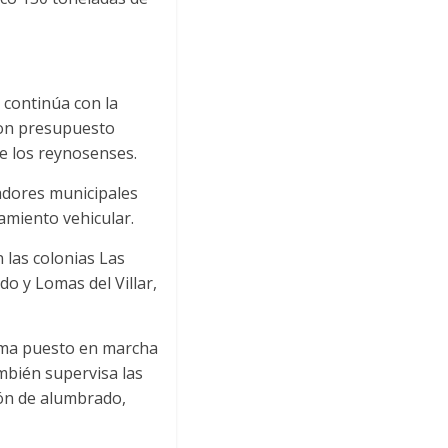
 continúa con la
con presupuesto
e los reynosenses.
adores municipales
zamiento vehicular.
n las colonias Las
o y Lomas del Villar,
ama puesto en marcha
ambién supervisa las
ión de alumbrado,