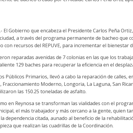
 El Gobierno que encabeza el Presidente Carlos Peña Ortiz,
 ciudad, a través del programa permanente de bacheo que 
do con recursos del REPUVE, para incrementar el bienestar d
eron reparadas avenidas de 7 colonias en las que los trabaj
aliente 129 baches para recuperar la eficiencia en el despla
os Públicos Primarios, llevó a cabo la reparación de calles, e
a, Fraccionamiento Moderno, Longoria, La Laguna, San Ricard
lizaron las 150.25 toneladas de asfalto.
mo en Reynosa se transforman las vialidades con el progr
icipal, el más trabajador y más cercano a la gente, quien t
la dependencia citada, aunado al beneficio de la rehabilitac
pieza que realizan las cuadrillas de la Coordinación.