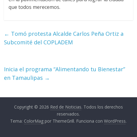
que todos merecemos.
←
Tomó protesta Alcalde Carlos Peña Ortiz a
Subcomité del COPLADEM
Inicia el programa “Alimentando tu Bienestar”
en Tamaulipas
→
Copyright © 2026
Red de Noticias
. Todos los derechos
reservados.
Tema:
ColorMag
por ThemeGrill. Funciona con
WordPress
.